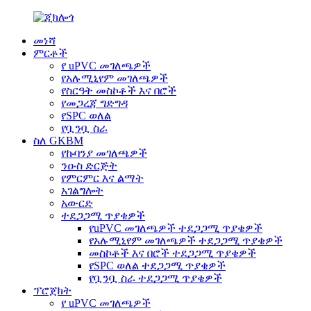
መነሻ
ምርቶች
የ uPVC መገለጫዎች
የአሉሚኒየም መገለጫዎች
የስርዓት መስኮቶች እና በሮች
የመጋረጃ ግድግዳ
የSPC ወለል
የቧንቧ ስራ
ስለ GKBM
የኩባንያ መገለጫዎች
ንዑስ ድርጅት
የምርምር እና ልማት
አገልግሎት
አውርድ
ተደጋጋሚ ጥያቄዎች
የuPVC መገለጫዎች ተደጋጋሚ ጥያቄዎች
የአሉሚኒየም መገለጫዎች ተደጋጋሚ ጥያቄዎች
መስኮቶች እና በሮች ተደጋጋሚ ጥያቄዎች
የSPC ወለል ተደጋጋሚ ጥያቄዎች
የቧንቧ ስራ ተደጋጋሚ ጥያቄዎች
ፕሮጀክት
የ uPVC መገለጫዎች