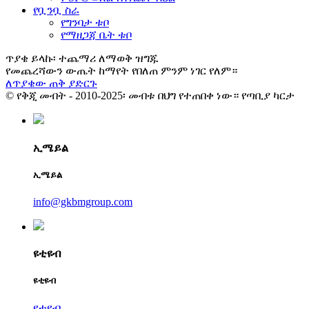
የቧንቧ ስራ
የግንባታ ቱቦ
የማዘጋጃ ቤት ቱቦ
ጥያቄ ይላኩ፡ ተጨማሪ ለማወቅ ዝግጁ
የመጨረሻውን ውጤት ከማየት የበለጠ ምንም ነገር የለም።
ለጥያቄው ጠቅ ያድርጉ
© የቅጂ መብት - 2010-2025፡ መብቱ በህግ የተጠበቀ ነው። የጣቢያ ካርታ
ኢሜይል
ኢሜይል
info@gkbmgroup.com
ዩቲዩብ
ዩቲዩብ
ዩቲዩብ