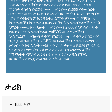
ውስጥ ትልቅ የመንግስት ድርጅት በሆነው በዢያን ጋኦኬ ግሩፕ
ኮርፖሬሽን ኢንቨስት የተደረገ እና የተቋቋመ ዘመናዊ አዲስ
የግንባታ ቁሳቁስ ድርጅት ነው። ኩባንያው በ1999 የተመሰረተ
ሲሆን ዋና መሥሪያ ቤቱ በቻይና ሻንክሲ ግዛት፣ ዢያን በሚገኘው
ከፍተኛ የቴክኖሎጂ ኢንዱስትሪ ልማት ዞን ውስጥ ይገኛል። 6
ቅርንጫፎች (ቅርንጫፍ) ኩባንያዎች፣ 8 ኢንዱስትሪዎች እና 10
የምርት መሠረቶች አሉት። ኩባንያው ከ2,000 በላይ ሰራተኞች
ያሉት ሲሆን ኢንዱስትሪው የuPVC መገለጫዎችን፣
የአሉሚኒየም መገለጫዎችን፣ የስርዓት መስኮቶችን እና በሮችን፣
የቧንቧ መስመሮችን፣ የ LED መብራቶችን፣ አዳዲስ የጌጣጌጥ
ቁሳቁሶችን እና ሌሎች መስኮችን ያካትታል። GKBM የምርምር
እና ልማት፣ የምርት፣ የሽያጭ እና የቴክኒክ አገልግሎቶችን
የሚያካትት የቻይና ኢንዱስትሪ መሪ የሆነ አዲስ የግንባታ
ቁሳቁሶች የተቀናጀ አገልግሎት አቅራቢ ነው።
ታሪክ
1999 ዓ.ም.