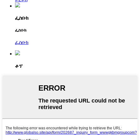
ፌስቡክ
ፌስቡክ
ፌስቡክ
ቶፕ