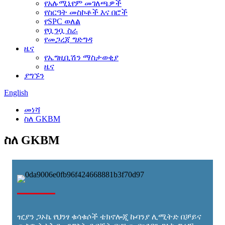
የአሉሚኒየም መገለጫዎች
የስርዓት መስኮቶች እና በሮች
የSPC ወለል
የቧንቧ ስራ
የመጋረጃ ግድግዳ
ዜና
የኤግዚቢሽን ማስታወቂያ
ዜና
ያግኙን
English
መነሻ
ስለ GKBM
ስለ GKBM
ዢያን ጋኦኬ የህንፃ ቁሳቁሶች ቴክኖሎጂ ኩባንያ ሊሚትድ በቻይና