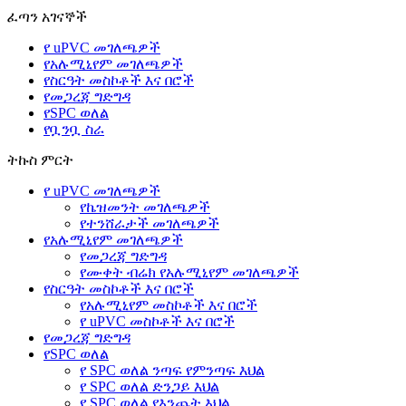
ፈጣን አገናኞች
የ uPVC መገለጫዎች
የአሉሚኒየም መገለጫዎች
የስርዓት መስኮቶች እና በሮች
የመጋረጃ ግድግዳ
የSPC ወለል
የቧንቧ ስራ
ትኩስ ምርት
የ uPVC መገለጫዎች
የኬዝመንት መገለጫዎች
የተንሸራታች መገለጫዎች
የአሉሚኒየም መገለጫዎች
የመጋረጃ ግድግዳ
የሙቀት ብሬክ የአሉሚኒየም መገለጫዎች
የስርዓት መስኮቶች እና በሮች
የአሉሚኒየም መስኮቶች እና በሮች
የ uPVC መስኮቶች እና በሮች
የመጋረጃ ግድግዳ
የSPC ወለል
የ SPC ወለል ንጣፍ የምንጣፍ እህል
የ SPC ወለል ድንጋይ እህል
የ SPC ወለል የእንጨት እህል