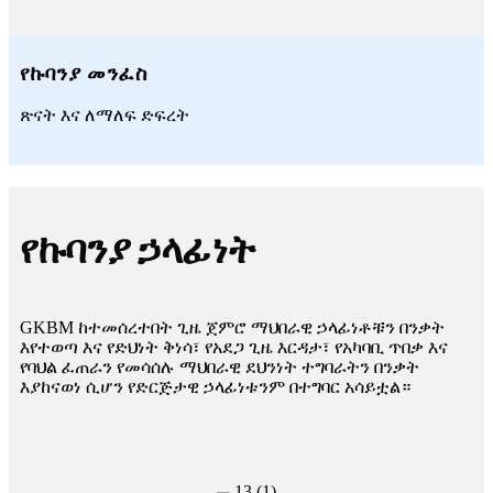
የኩባንያ መንፈስ
ጽናት እና ለማለፍ ድፍረት
የኩባንያ ኃላፊነት
GKBM ከተመሰረተበት ጊዜ ጀምሮ ማህበራዊ ኃላፊነቶቹን በንቃት
እየተወጣ እና የድህነት ቅነሳ፣ የአደጋ ጊዜ እርዳታ፣ የአካባቢ ጥበቃ እና
የባህል ፈጠራን የመሳሰሉ ማህበራዊ ደህንነት ተግባራትን በንቃት
እያከናወነ ሲሆን የድርጅታዊ ኃላፊነቱንም በተግባር አሳይቷል።