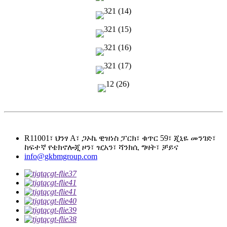
R11001፣ ህንፃ A፣ ጋኦኬ ዊዝነስ ፓርክ፣ ቁጥር 59፣ ጂኒዬ መንገድ፣
ከፍተኛ የቴክኖሎጂ ዞን፣ ዢአን፣ ሻንክሲ ግዛት፣ ቻይና
info@gkbmgroup.com