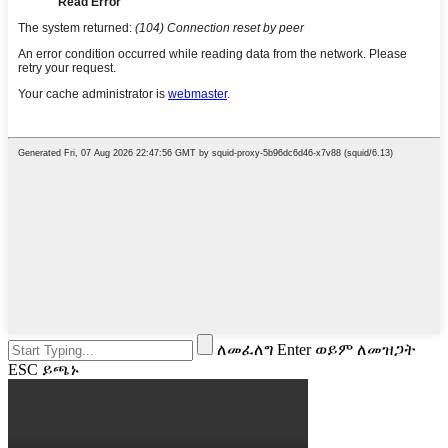
ለመፈለግ Enter ወይም ለመዝጋት
ESC ይጫኑ