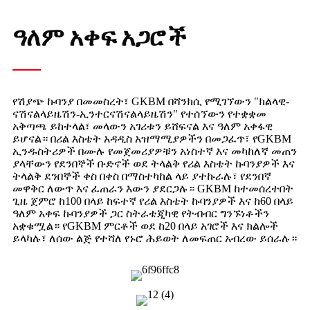
ዓለም አቀፍ አጋሮች
የሽያጭ ኩባንያ በመመስረት፣ GKBM በሻንክሲ የሚገኘውን "ክልላዊ-
ናሽናልላይዜሽን-ኢንተርናሽናልላይዜሽን" የተሰኘውን የተቋቋመ
አቅጣጫ ይከተላል፣ መላውን አገሪቱን ይሸፍናል እና ዓለም አቀፋዊ
ይሆናል። በሪል እስቴት አዳዲስ አዝማሚያዎችን በመጋፈጥ፣ የGKBM
ኢንዱስትሪዎች በሙሉ የመጀመሪያዎቹን አነስተኛ እና መካከለኛ መጠን
ያላቸውን የደንበኞች ቡድኖች ወደ ትላልቅ የሪል እስቴት ኩባንያዎች እና
ትላልቅ ደንበኞች ቀስ በቀስ በማስተካከል ላይ ያተኩራሉ፣ የደንበኛ
መዋቅር ለውጥ እና ፈጠራን እውን ያደርጋሉ። GKBM ከተመሰረተበት
ጊዜ ጀምሮ ከ100 በላይ ከፍተኛ የሪል እስቴት ኩባንያዎች እና ከ60 በላይ
ዓለም አቀፍ ኩባንያዎች ጋር ስትራቴጂካዊ የትብብር ግንኙነቶችን
አቋቁሟል። የGKBM ምርቶች ወደ ከ20 በላይ አገሮች እና ክልሎች
ይላካሉ፣ ለሰው ልጅ የተሻለ የኑሮ ሕይወት ለመፍጠር አብረው ይሰራሉ።