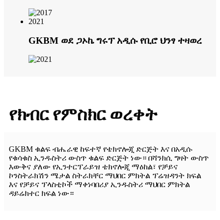
2021
GKBM ወደ ጋኦኬ ግሩፕ አዲሱ የቢሮ ህንፃ ተዛወረ
የክብር የምስክር ወረቀት
GKBM ቁልፍ ብሔራዊ ከፍተኛ የቴክኖሎጂ ድርጅት እና በአዲሱ
የቁሳቁስ ኢንዱስትሪ ውስጥ ቁልፍ ድርጅት ነው። በሻንክሲ ግዛት ውስጥ
እውቅና ያለው የኢንተርፕራይዝ ቴክኖሎጂ ማዕከል፣ የቻይና
ኮንስትራክሽን ሜታል ስትራክቸር ማህበር ምክትል ፕሬዝዳንት ክፍል
እና የቻይና ፕላስቲኮች ማቀነባበሪያ ኢንዱስትሪ ማህበር ምክትል
ዳይሬክተር ክፍል ነው።