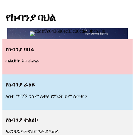
የኩባንያ ባህል
የኩባንያ ባህል
ብልህነት እና ፈጠራ
የኩባንያ ራዕይ
አስተማማኝ ዓለም አቀፍ የምርት ስም ለመሆን
የኩባንያ ተልዕኮ
አረንጓዴ የመኖሪያ ቦታ ይፍጠሩ