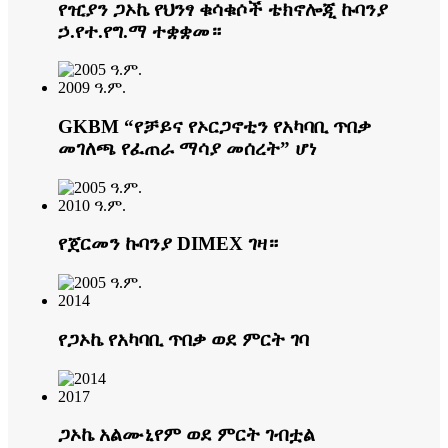
የዢያን ጋኦኬ የህንፃ ቁሳቁሶች ቴክኖሎጂ ኩባንያ
ኃ.የተ.የግ.ማ ተቋቋመ።
2009 ዓ.ም.
GKBM “የቻይና የኦርጋኖቲን የአካባቢ ጥበቃ
መገለጫ የፈጠራ ማሳያ መሰረት” ሆነ
2010 ዓ.ም.
የጀርመን ኩባንያ DIMEX ገዛ።
2014
የጋኦኬ የአካባቢ ጥበቃ ወደ ምርት ገባ
2017
ጋኦኬ አልሙኒየም ወደ ምርት ገብቷል