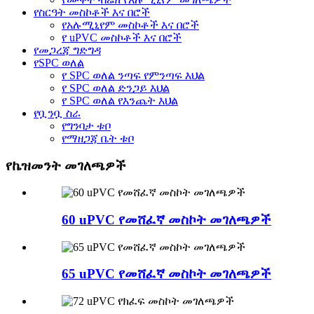
የስርዓት መስኮቶች እና በሮች
የአሉሚኒየም መስኮቶች እና በሮች
የ uPVC መስኮቶች እና በሮች
የመጋረጃ ግድግዳ
የSPC ወለል
የ SPC ወለል ንጣፍ የምንጣፍ እህል
የ SPC ወለል ድንጋይ እህል
የ SPC ወለል የእንጨት እህል
የቧንቧ ስራ
የግንባታ ቱቦ
የማዘጋጃ ቤት ቱቦ
የኬዝመንት መገለጫዎች
60 uPVC የመሸፈኛ መስኮት መገለጫዎች
65 uPVC የመሸፈኛ መስኮት መገለጫዎች