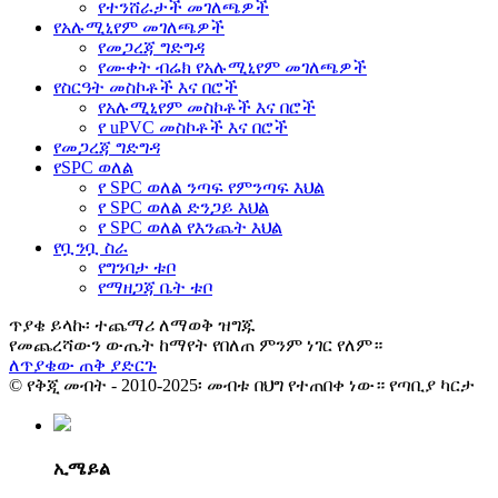
የተንሸራታች መገለጫዎች
የአሉሚኒየም መገለጫዎች
የመጋረጃ ግድግዳ
የሙቀት ብሬክ የአሉሚኒየም መገለጫዎች
የስርዓት መስኮቶች እና በሮች
የአሉሚኒየም መስኮቶች እና በሮች
የ uPVC መስኮቶች እና በሮች
የመጋረጃ ግድግዳ
የSPC ወለል
የ SPC ወለል ንጣፍ የምንጣፍ እህል
የ SPC ወለል ድንጋይ እህል
የ SPC ወለል የእንጨት እህል
የቧንቧ ስራ
የግንባታ ቱቦ
የማዘጋጃ ቤት ቱቦ
ጥያቄ ይላኩ፡ ተጨማሪ ለማወቅ ዝግጁ
የመጨረሻውን ውጤት ከማየት የበለጠ ምንም ነገር የለም።
ለጥያቄው ጠቅ ያድርጉ
© የቅጂ መብት - 2010-2025፡ መብቱ በህግ የተጠበቀ ነው። የጣቢያ ካርታ
ኢሜይል