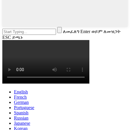
ለመፈለግ Enter ወይም ለመዝጋት
ESC ይጫኑ
English
French
German
Portuguese
Spanish
Russian
Japanese
Korean