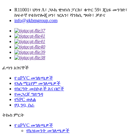
R11001፣ ህንፃ A፣ ጋኦኬ ዊዝነስ ፓርክ፣ ቁጥር 59፣ ጂኒዬ መንገድ፣
ከፍተኛ የቴክኖሎጂ ዞን፣ ዢአን፣ ሻንክሲ ግዛት፣ ቻይና
info@gkbmgroup.com
ፈጣን አገናኞች
የ uPVC መገለጫዎች
የአሉሚኒየም መገለጫዎች
የስርዓት መስኮቶች እና በሮች
የመጋረጃ ግድግዳ
የSPC ወለል
የቧንቧ ስራ
ትኩስ ምርት
የ uPVC መገለጫዎች
የኬዝመንት መገለጫዎች