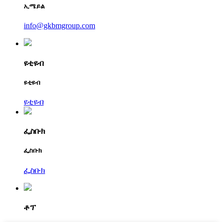
ኢሜይል
info@gkbmgroup.com
ዩቲዩብ
ዩቲዩብ
ዩቲዩብ
ፌስቡክ
ፌስቡክ
ፌስቡክ
ቶፕ