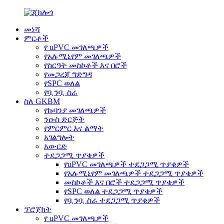
መነሻ
ምርቶች
የ uPVC መገለጫዎች
የአሉሚኒየም መገለጫዎች
የስርዓት መስኮቶች እና በሮች
የመጋረጃ ግድግዳ
የSPC ወለል
የቧንቧ ስራ
ስለ GKBM
የኩባንያ መገለጫዎች
ንዑስ ድርጅት
የምርምር እና ልማት
አገልግሎት
አውርድ
ተደጋጋሚ ጥያቄዎች
የuPVC መገለጫዎች ተደጋጋሚ ጥያቄዎች
የአሉሚኒየም መገለጫዎች ተደጋጋሚ ጥያቄዎች
መስኮቶች እና በሮች ተደጋጋሚ ጥያቄዎች
የSPC ወለል ተደጋጋሚ ጥያቄዎች
የቧንቧ ስራ ተደጋጋሚ ጥያቄዎች
ፕሮጀክት
የ uPVC መገለጫዎች