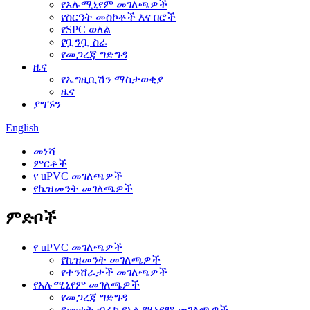
የአሉሚኒየም መገለጫዎች
የስርዓት መስኮቶች እና በሮች
የSPC ወለል
የቧንቧ ስራ
የመጋረጃ ግድግዳ
ዜና
የኤግዚቢሽን ማስታወቂያ
ዜና
ያግኙን
English
መነሻ
ምርቶች
የ uPVC መገለጫዎች
የኬዝመንት መገለጫዎች
ምድቦች
የ uPVC መገለጫዎች
የኬዝመንት መገለጫዎች
የተንሸራታች መገለጫዎች
የአሉሚኒየም መገለጫዎች
የመጋረጃ ግድግዳ
የሙቀት ብሬክ የአሉሚኒየም መገለጫዎች