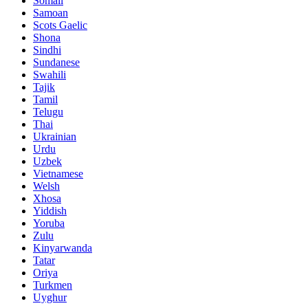
Somali
Samoan
Scots Gaelic
Shona
Sindhi
Sundanese
Swahili
Tajik
Tamil
Telugu
Thai
Ukrainian
Urdu
Uzbek
Vietnamese
Welsh
Xhosa
Yiddish
Yoruba
Zulu
Kinyarwanda
Tatar
Oriya
Turkmen
Uyghur