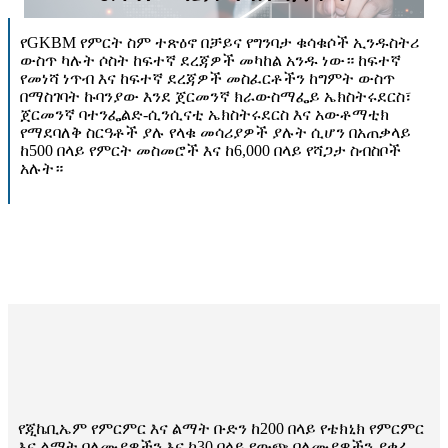
የGKBM የምርት ስም ተጽዕኖ በቻይና የግንባታ ቁሳቁሶች ኢንዱስትሪ
ውስጥ ካሉት ሶስት ከፍተኛ ደረጃዎች መካከል አንዱ ነው። ከፍተኛ
የመነሻ ነጥብ እና ከፍተኛ ደረጃዎች መስፈርቶችን ከግምት ውስጥ
በማስገባት ኩባንያው እንደ ጀርመንኛ ክራውስማፌይ ኤክስትሩደርስ፣
ጀርመንኛ ባተንፌልድ-ሲንሲናቲ ኤክስትሩደርስ እና አውቶማቲክ
የማደባለቅ ስርዓቶች ያሉ የላቁ መሳሪያዎች ያሉት ሲሆን በአጠቃላይ
ከ500 በላይ የምርት መስመሮች እና ከ6,000 በላይ የሻጋታ ስብስቦች
አሉት።
የጂኬቢኤም የምርምር እና ልማት ቡድን ከ200 በላይ የቴክኒክ የምርምር
እና ልማት ባለሙያዎችን እና ከ30 በላይ የውጭ ባለሙያዎችን ያቀፈ