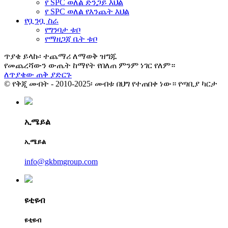
የ SPC ወለል ድንጋይ እህል
የ SPC ወለል የእንጨት እህል
የቧንቧ ስራ
የግንባታ ቱቦ
የማዘጋጃ ቤት ቱቦ
ጥያቄ ይላኩ፡ ተጨማሪ ለማወቅ ዝግጁ
የመጨረሻውን ውጤት ከማየት የበለጠ ምንም ነገር የለም።
ለጥያቄው ጠቅ ያድርጉ
© የቅጂ መብት - 2010-2025፡ መብቱ በህግ የተጠበቀ ነው። የጣቢያ ካርታ
ኢሜይል
ኢሜይል
info@gkbmgroup.com
ዩቲዩብ
ዩቲዩብ