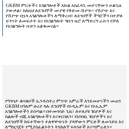
GKBM ምርቶችና አገልግሎቶች እኩል አስፈላጊ መሆናቸውን ሁልጊዜ
ያውቃል፣ ስለዚህ ለደንበኞች ሙያዊ የቅድመ-ሽያጭ፣ የሽያጭ እና
የሽያጭ በኋላ አገልግሎቶችን ለማቅረብ፣ ለደንበኞች ችግሮችን በተቻለ
ፍጥነት ለመፍታት እና የአገልግሎት ግቡን ዜሮ ለማድረግ ራሱን የቻለ
የአገልግሎት ቡድን አቋቁመናል።
የግንባታ ቁሳቁሶች ኢንዱስትሪ ምንጭ አምራች እንደመሆናችን መጠን
GKBM በዓለም ዙሪያ ላሉ ደንበኞች የኦዲኤም እና የኦኢኤም
አገልግሎቶችን ይሰጣል። በተመሳሳይ ጊዜ፣ ለተለያዩ ገበያዎች እና
ክልሎች ብጁ አገልግሎቶችን እናቀርባለን፣ የአካባቢ ገበያዎችን እና
ለደንበኞች ከፍተኛውን ተለዋዋጭነት ያላቸውን ምርቶች ለመንደፍ እና
ለማዘጋጀት የሚያስፈልጉትን ትክክለኛ ፍላጎቶች እናጣምራለን።