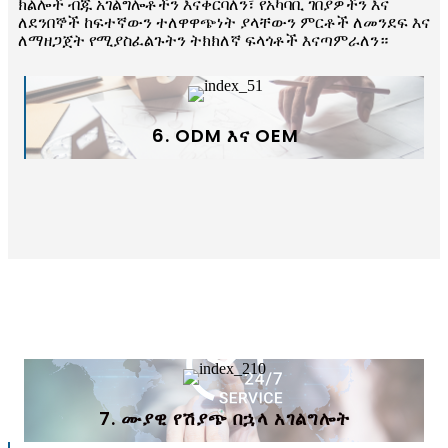
ክልሎች ብጁ አገልግሎቶችን እናቀርባለን፣ የአካባቢ ገበያዎችን እና
ለደንበኞች ከፍተኛውን ተለዋዋጭነት ያላቸውን ምርቶች ለመንደፍ እና
ለማዘጋጀት የሚያስፈልጉትን ትክክለኛ ፍላጎቶች እናጣምራለን።
6. ODM እና OEM
7. ሙያዊ የሽያጭ በኋላ አገልግሎት