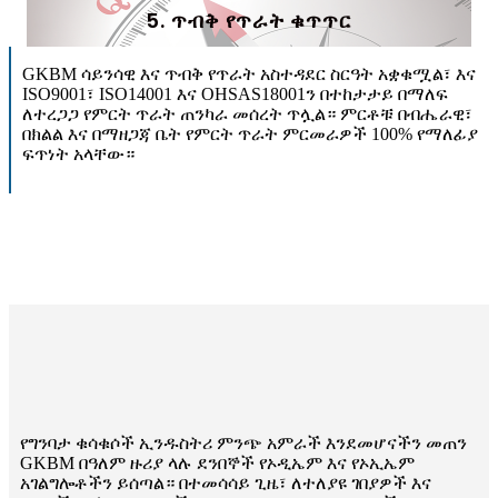
5. ጥብቅ የጥራት ቁጥጥር
GKBM ሳይንሳዊ እና ጥብቅ የጥራት አስተዳደር ስርዓት አቋቁሟል፣ እና
ISO9001፣ ISO14001 እና OHSAS18001ን በተከታታይ በማለፍ
ለተረጋጋ የምርት ጥራት ጠንካራ መሰረት ጥሏል። ምርቶቹ በብሔራዊ፣
በክልል እና በማዘጋጃ ቤት የምርት ጥራት ምርመራዎች 100% የማለፊያ
ፍጥነት አላቸው።
የግንባታ ቁሳቁሶች ኢንዱስትሪ ምንጭ አምራች እንደመሆናችን መጠን
GKBM በዓለም ዙሪያ ላሉ ደንበኞች የኦዲኤም እና የኦኢኤም
አገልግሎቶችን ይሰጣል። በተመሳሳይ ጊዜ፣ ለተለያዩ ገበያዎች እና