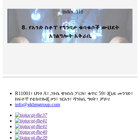
8. የአንድ ስቶፕ የግንባታ ቁሳቁሶች ውህደት
አገልግሎት አቅራቢ
R11001፣ ህንፃ A፣ ጋኦኬ ዊዝነስ ፓርክ፣ ቁጥር 59፣ ጂኒዬ መንገድ፣
ከፍተኛ የቴክኖሎጂ ዞን፣ ዢአን፣ ሻንክሲ ግዛት፣ ቻይና
info@gkbmgroup.com