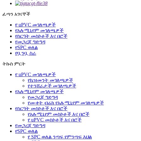
ፈጣን አገናኞች
የ uPVC መገለጫዎች
የአሉሚኒየም መገለጫዎች
የስርዓት መስኮቶች እና በሮች
የመጋረጃ ግድግዳ
የSPC ወለል
የቧንቧ ስራ
ትኩስ ምርት
የ uPVC መገለጫዎች
የኬዝመንት መገለጫዎች
የተንሸራታች መገለጫዎች
የአሉሚኒየም መገለጫዎች
የመጋረጃ ግድግዳ
የሙቀት ብሬክ የአሉሚኒየም መገለጫዎች
የስርዓት መስኮቶች እና በሮች
የአሉሚኒየም መስኮቶች እና በሮች
የ uPVC መስኮቶች እና በሮች
የመጋረጃ ግድግዳ
የSPC ወለል
የ SPC ወለል ንጣፍ የምንጣፍ እህል