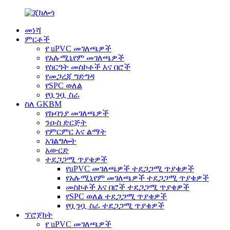
መነሻ
ምርቶች
የ uPVC መገለጫዎች
የአሉሚኒየም መገለጫዎች
የስርዓት መስኮቶች እና በሮች
የመጋረጃ ግድግዳ
የSPC ወለል
የቧንቧ ስራ
ስለ GKBM
የኩባንያ መገለጫዎች
ንዑስ ድርጅት
የምርምር እና ልማት
አገልግሎት
አውርድ
ተደጋጋሚ ጥያቄዎች
የuPVC መገለጫዎች ተደጋጋሚ ጥያቄዎች
የአሉሚኒየም መገለጫዎች ተደጋጋሚ ጥያቄዎች
መስኮቶች እና በሮች ተደጋጋሚ ጥያቄዎች
የSPC ወለል ተደጋጋሚ ጥያቄዎች
የቧንቧ ስራ ተደጋጋሚ ጥያቄዎች
ፕሮጀክት
የ uPVC መገለጫዎች