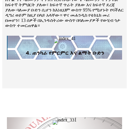
ከፍተኛ ትምህርት ያለው፣ ከፍተኛ ጥራት ያለው እና ከፍተኛ ደረጃ
ያለው ባለሙያ ቡድን ሲሆን ከእነዚህም ውስጥ 95% የሚሆኑት የባችለር
ዲግሪ ወይም ከዚያ በላይ አላቸው። ዋና መሐንዲስ የቴክኒክ መሪ
በመሆን፣ 13 ሰዎች በኢንዱስትሪው ውስጥ በባለሙያዎች የውሂብ ጎታ
ውስጥ ተመርጠዋል።
4. ጠንካራ የምርምር እና ልማት ቡድን