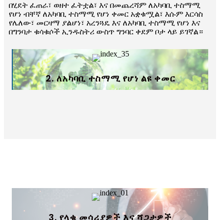
በሂደት ፈጠራ፣ ወዘተ ፈትቷል፣ እና በመጨረሻም ለአካባቢ ተስማሚ
የሆነ ብቸኛ ለአካባቢ ተስማሚ የሆነ ቀመር አቋቁሟል፣ እሱም እርሳስ
የሌለው፣ መርዛማ ያልሆነ፣ አረንጓዴ እና ለአካባቢ ተስማሚ የሆነ እና
በግንባታ ቁሳቁሶች ኢንዱስትሪ ውስጥ ግንባር ቀደም ቦታ ላይ ይገኛል።
2. ለአካባቢ ተስማሚ የሆነ ልዩ ቀመር
3. የላቁ መሳሪያዎች እና ሻጋታዎች