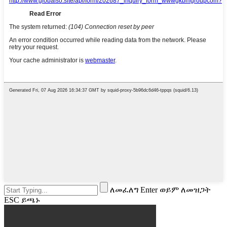
ለመፈለግ Enter ወይም ለመዝጋት
ESC ይጫኑ