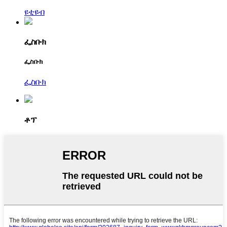
ዩቲዩብ
ፌስቡክ
ፌስቡክ
ፌስቡክ
ቶፕ