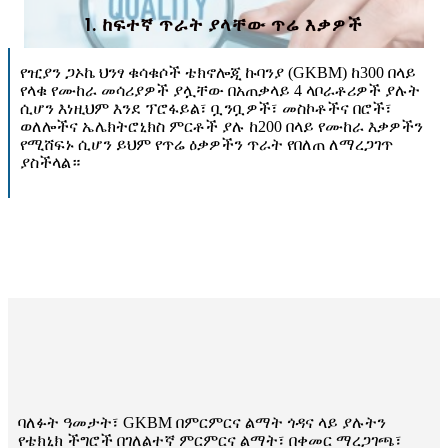
1. ከፍተኛ ጥራት ያላቸው ጥሬ እቃዎች
የዢያን ጋኦኬ ህንፃ ቁሳቁሶች ቴክኖሎጂ ኩባንያ (GKBM) ከ300 በላይ
የላቁ የሙከራ መሳሪያዎች ያሏቸው በአጠቃላይ 4 ላቦራቶሪዎች ያሉት
ሲሆን እነዚህም እንደ ፕሮፋይል፣ ቧንቧዎች፣ መስኮቶችና በሮች፣
ወለሎችና ኤሌክትሮኒክስ ምርቶች ያሉ ከ200 በላይ የሙከራ እቃዎችን
የሚሸፍኑ ሲሆን ይህም የጥሬ ዕቃዎችን ጥራት የበለጠ ለማረጋገጥ
ያስችላል።
ባለፉት ዓመታት፣ GKBM በምርምርና ልማት ጎዳና ላይ ያሉትን
የቴክኒክ ችግሮች በገለልተኛ ምርምርና ልማት፣ በቀመር ማረጋገጫ፣