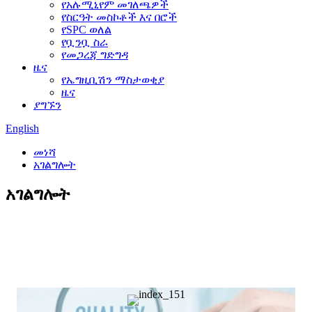
የአሉሚኒየም መገለጫዎች
የስርዓት መስኮቶች እና በሮች
የSPC ወለል
የቧንቧ ስራ
የመጋረጃ ግድግዳ
ዜና
የኤግዚቢሽን ማስታወቂያ
ዜና
ያግኙን
English
መነሻ
አገልግሎት
አገልግሎት