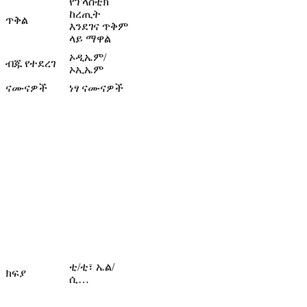
የፕላስቲክ
ከረጢት
ጥቅል
እንደገና ጥቅም
ላይ ማዋል
ኦዲኤም/
ብጁ የተደረገ
ኦኢኤም
ናሙናዎች
ነፃ ናሙናዎች
ቲ/ቲ፣ ኤል/
ክፍያ
ሲ…