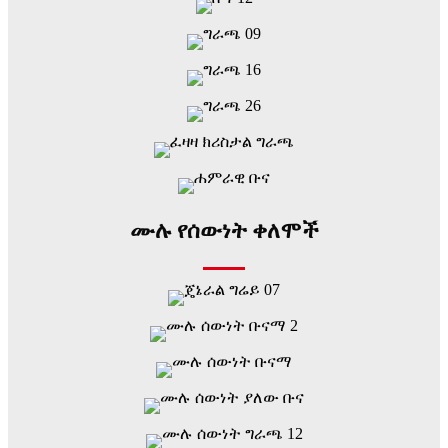
ሙሉ የሰውነት ቀለሞች