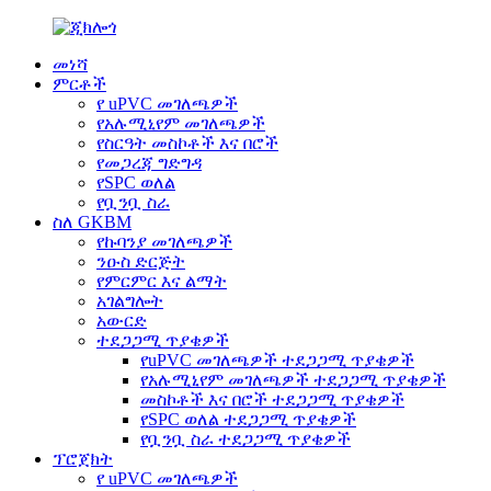
መነሻ
ምርቶች
የ uPVC መገለጫዎች
የአሉሚኒየም መገለጫዎች
የስርዓት መስኮቶች እና በሮች
የመጋረጃ ግድግዳ
የSPC ወለል
የቧንቧ ስራ
ስለ GKBM
የኩባንያ መገለጫዎች
ንዑስ ድርጅት
የምርምር እና ልማት
አገልግሎት
አውርድ
ተደጋጋሚ ጥያቄዎች
የuPVC መገለጫዎች ተደጋጋሚ ጥያቄዎች
የአሉሚኒየም መገለጫዎች ተደጋጋሚ ጥያቄዎች
መስኮቶች እና በሮች ተደጋጋሚ ጥያቄዎች
የSPC ወለል ተደጋጋሚ ጥያቄዎች
የቧንቧ ስራ ተደጋጋሚ ጥያቄዎች
ፕሮጀክት
የ uPVC መገለጫዎች