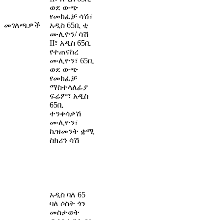
ወደ ውጭ
የመክፈቻ ሳሽ፣
መገለጫዎች
አዲስ 65ቢ ቲ
ሙሊዮን/ ሳሽ
II፣ አዲስ 65ቢ
የተጠናከረ
ሙሊዮን፣ 65ቢ
ወደ ውጭ
የመክፈቻ
ማስተላለፊያ
ፍሬም፣ አዲስ
65ቢ
ተንቀሳቃሽ
ሙሊዮን፣
ኬዝመንት ቋሚ
ስክሪን ሳሽ
አዲስ ባለ 65
ባለ ሶስት ጎን
መስታወት