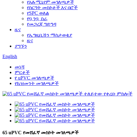
የአሉሚኒየም መገለጫዎች
የስርዓት መስኮቶች እና በሮች
የSPC ወለል
የቧንቧ ስራ
የመጋረጃ ግድግዳ
ዜና
የኤግዚቢሽን ማስታወቂያ
ዜና
ያግኙን
English
መነሻ
ምርቶች
የ uPVC መገለጫዎች
የኬዝመንት መገለጫዎች
65 uPVC የመሸፈኛ መስኮት መገለጫዎች