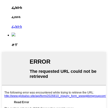
ፌስቡክ
ፌስቡክ
ፌስቡክ
ቶፕ