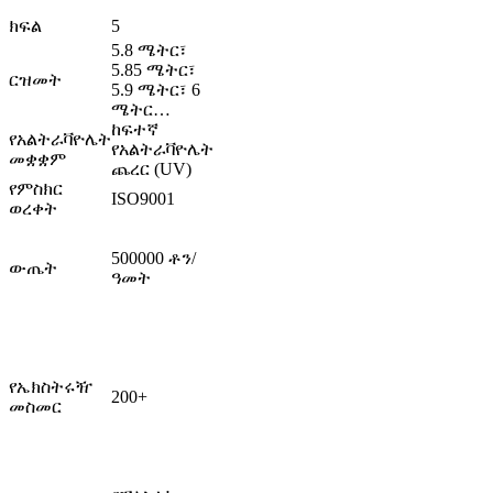
ክፍል
5
5.8 ሜትር፣
5.85 ሜትር፣
ርዝመት
5.9 ሜትር፣ 6
ሜትር…
ከፍተኛ
የአልትራቫዮሌት
የአልትራቫዮሌት
መቋቋም
ጨረር (UV)
የምስክር
ISO9001
ወረቀት
500000 ቶን/
ውጤት
ዓመት
የኤክስትሩዥ
200+
መስመር