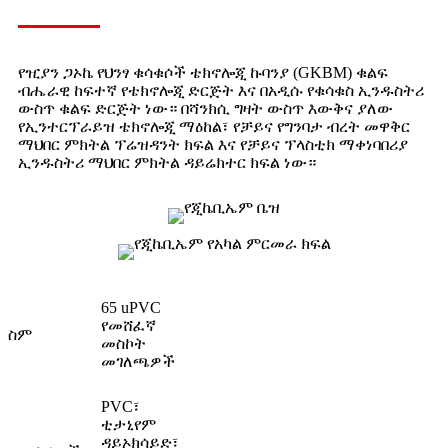
የዢያን ጋኦኬ የህንፃ ቁሳቁሶች ቴክኖሎጂ ኩባንያ (GKBM) ቁልፍ
ብሔራዊ ከፍተኛ የቴክኖሎጂ ድርጅት እና በአዲሱ የቁሳቁስ ኢንዱስትሪ
ውስጥ ቁልፍ ድርጅት ነው። በሻንክሲ ግዛት ውስጥ እውቅና ያለው
የኢንተርፕራይዝ ቴክኖሎጂ ማዕከል፣ የቻይና የግንባታ ብረት መዋቅር
ማህበር ምክትል ፕሬዝዳንት ክፍል እና የቻይና ፕላስቲክ ማቀነባበሪያ
ኢንዱስትሪ ማህበር ምክትል ዳይሬክተር ክፍል ነው።
65 uPVC
የመሸፈኛ
ስም
መስኮት
መገለጫዎች
PVC፣
ቲታኒየም
ዳይኦክሳይድ፣