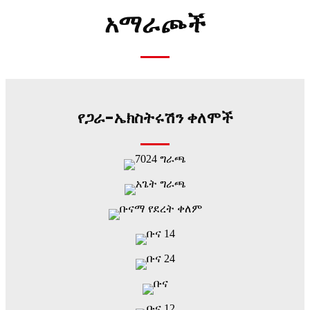
አማራጮች
የጋራ-ኤክስትሩሽን ቀለሞች