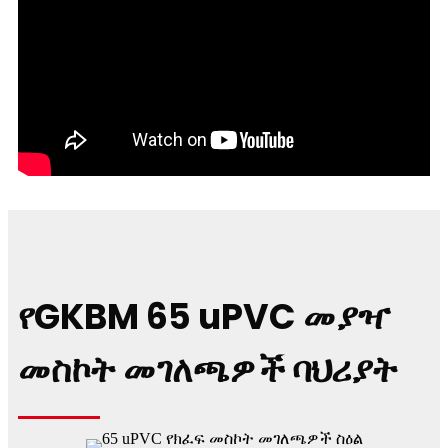
የGKBM 65 uPVC መያዣ
መስኮት መገለጫዎች ባህሪያት