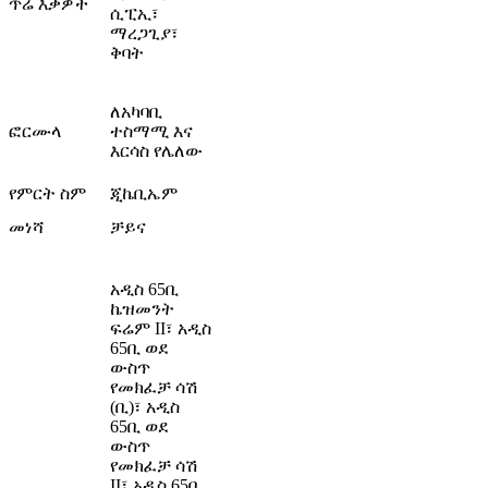
ጥሬ እቃዎች
ሲፒኢ፣
ማረጋጊያ፣
ቅባት
ለአካባቢ
ፎርሙላ
ተስማሚ እና
እርሳስ የሌለው
የምርት ስም
ጂኬቢኤም
መነሻ
ቻይና
አዲስ 65ቢ
ኬዝመንት
ፍሬም II፣ አዲስ
65ቢ ወደ
ውስጥ
የመክፈቻ ሳሽ
(ቢ)፣ አዲስ
65ቢ ወደ
ውስጥ
የመክፈቻ ሳሽ
II፣ አዲስ 65ቢ