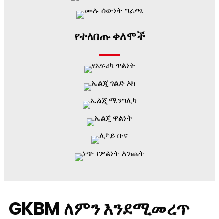
የተለበጡ ቀለሞች
GKBM ለምን እንደሚመረጥ