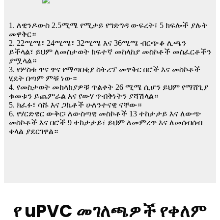
1. ለዊንዶውስ 2.5ሚሜ የሚታይ የግድግዳ ውፍረት፣ 5 ክፍሎች ያሉት
መዋቅር።
2. 22ሚሜ፣ 24ሚሜ፣ 32ሚሜ እና 36ሚሜ ብርጭቆ ሊጫን
ይችላል፣ ይህም ለመስታወት ከፍተኛ መከላከያ መስኮቶች መስፈርቶችን
ያሟላል።
3. የሦስቱ ዋና ዋና የማጣበቂያ ስትሪፕ መዋቅር በሮች እና መስኮቶች
ሂደት በጣም ምቹ ነው።
4. የመስታወት መከላከያዎቹ ጥልቀት 26 ሚሜ ሲሆን ይህም የማሸጊያ
ቁመቱን ይጨምራል እና የውሃ ጥብቅነትን ያሻሽላል።
5. ክፈፉ፣ ሳሹ እና ጋኬቶች ሁለንተናዊ ናቸው።
6. የሃርድዌር ውቅር፡ ለውስጣዊ መስኮቶች 13 ተከታታይ እና ለውጭ
መስኮቶች እና በሮች 9 ተከታታይ፣ ይህም ለመምረጥ እና ለመሰብሰብ
ቀላል ያደርገዋል።
የ uPVC መገለጫዎች የቀለም