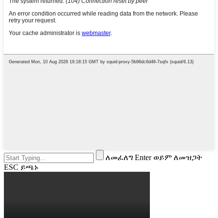
ለመፈለግ Enter ወይም ለመዝጋት
ESC ይጫኑ