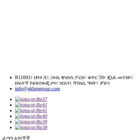
R11001፣ ህንፃ A፣ ጋኦኬ ዊዝነስ ፓርክ፣ ቁጥር 59፣ ጂኒዬ መንገድ፣
ከፍተኛ የቴክኖሎጂ ዞን፣ ዢአን፣ ሻንክሲ ግዛት፣ ቻይና
info@gkbmgroup.com
ፈጣን አገናኞች