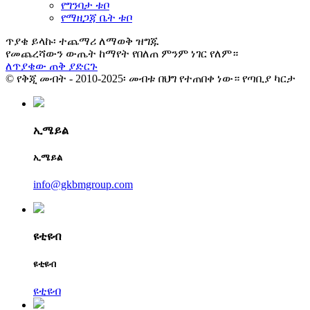
የግንባታ ቱቦ
የማዘጋጃ ቤት ቱቦ
ጥያቄ ይላኩ፡ ተጨማሪ ለማወቅ ዝግጁ
የመጨረሻውን ውጤት ከማየት የበለጠ ምንም ነገር የለም።
ለጥያቄው ጠቅ ያድርጉ
© የቅጂ መብት - 2010-2025፡ መብቱ በህግ የተጠበቀ ነው። የጣቢያ ካርታ
ኢሜይል
ኢሜይል
info@gkbmgroup.com
ዩቲዩብ
ዩቲዩብ
ዩቲዩብ