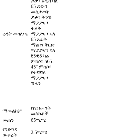
ዶቃ፣ አዲስ ባለ
65 ድርብ
መስታወት
ዶቃ፣ ትንሽ
ማያያዣ፣
ትልቅ
ረዳት መገለጫ
ማያያዣ፣ ባለ
65 አራት
ማዕዘን ቅርጽ
ማያያዣ፣ ባለ
65/65 ካሬ
ምሰሶ፣ ከ65-
45° ምሰሶ፣
የተሻሻለ
ማያያዣ፣
ሽፋን
የኬዝመንት
ማመልከቻ
መስኮቶች
መጠን
65ሚሜ
የግድግዳ
2.5ሚሜ
ውፍረት