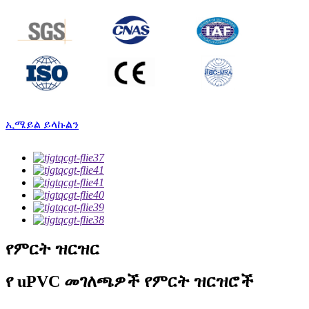
ኢሜይል ይላኩልን
የምርት ዝርዝር
የ uPVC መገለጫዎች የምርት ዝርዝሮች