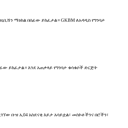
ና ኤግዚቢሽን ማዕከል በሰፊው ይከፈታል። GKBM ለአዳዲስ የግንባታ
ይ በሰፊው ይከፈታል። እንደ አጠቃላይ የግንባታ ቁሳቁሶች ድርጅት
ሚገኘው ቡዝ ኢ04 አስደናቂ እይታ አሳይቷል፣ መስኮቶችንና በሮችን፣