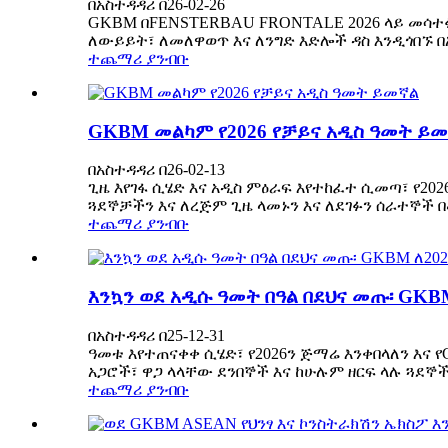
በአስተዳዳሪ በ26-02-26
GKBM በFENSTERBAU FRONTALE 2026 ላይ መሳተፉን
ለውይይት፣ ለመለዋወጥ እና ለንግድ እድሎች ዳስ እንዲጎበኙ በ
ተጨማሪ ያንብቡ
GKBM መልካም የ2026 የቻይና አዲስ ዓመት ይ
በአስተዳዳሪ በ26-02-13
ጊዜ እየገፋ ሲሄድ እና አዲስ ምዕራፍ እየተከፈተ ሲመጣ፣ የ2
ጓደኞቻችን እና ለረጅም ጊዜ ላመኑን እና ለደገፉን ሰራተኞች 
ተጨማሪ ያንብቡ
እንኳን ወደ አዲሱ ዓመት በዓል በደህና መጡ፡ GKB
በአስተዳዳሪ በ25-12-31
ዓመቱ እየተጠናቀቀ ሲሄድ፣ የ2026ን ጅማሬ እንቀበላለን እና 
አጋሮች፣ ዋጋ ላላቸው ደንበኞች እና ከሁሉም ዘርፍ ላሉ ጓደኞች 
ተጨማሪ ያንብቡ