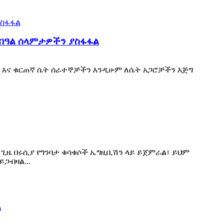
 በዓል ሰላምታዎችን ያስፋፋል
ሪ እና ቁርጠኛ ሴት ሰራተኞቻችን እንዲሁም ለሴት አጋሮቻችን እጅግ
 ጊዜ በሩሲያ የግንባታ ቁሳቁሶች ኤግዚቢሽን ላይ ይጀምራል፣ ይህም
ጋብዛል...
ል