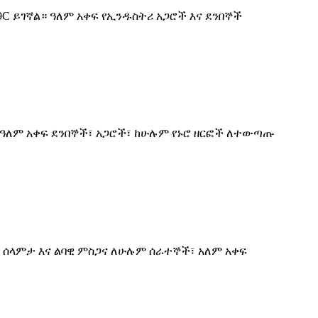
9C ይገኛል። ዓለም አቀፍ የኢንዱስትሪ አጋሮች እና ደንበኞች
 ለዓለም አቀፍ ደንበኞች፣ አጋሮች፣ ከሁሉም የኑሮ ዘርፎች ለተውጣጡ
ጨ ሰላምታ እና ልባዊ ምስጋና ለሁሉም ሰራተኞች፣ አለም አቀፍ