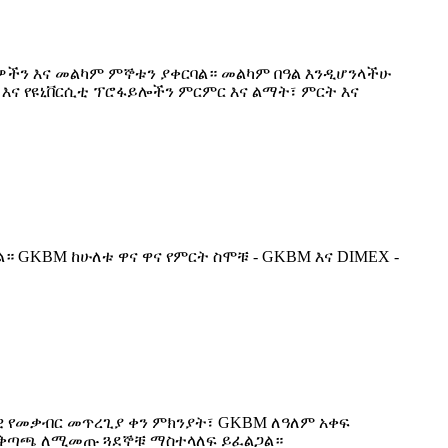
ታዎችን እና መልካም ምኞቱን ያቀርባል። መልካም በዓል እንዲሆንላችሁ
እና የዩኒቨርሲቲ ፕሮፋይሎችን ምርምር እና ልማት፣ ምርት እና
ል። GKBM ከሁለቱ ዋና ዋና የምርት ስሞቹ - GKBM እና DIMEX -
ላዊ የመቃብር መጥረጊያ ቀን ምክንያት፣ GKBM ለዓለም አቀፍ
ም አቅጣጫ ለሚመጡ ጓደኞቹ ማስተላለፍ ይፈልጋል።