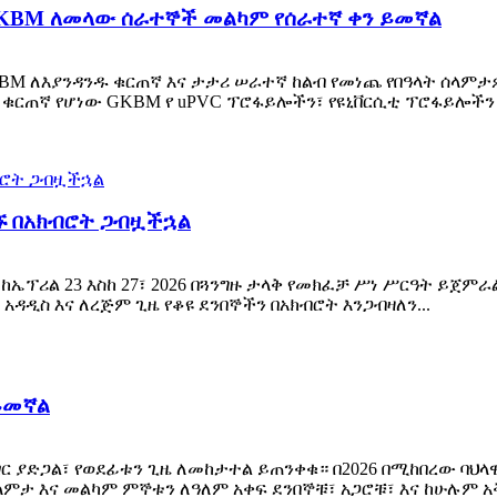
| GKBM ለመላው ሰራተኞች መልካም የሰራተኛ ቀን ይመኛል
KBM ለእያንዳንዱ ቁርጠኛ እና ታታሪ ሠራተኛ ከልብ የመነጨ የበዓላት ሰላም
 ቁርጠኛ የሆነው GKBM የ uPVC ፕሮፋይሎችን፣ የዩኒቨርሲቲ ፕሮፋይሎችን 
ኙ በአክብሮት ጋብዟችኋል
ከኤፕሪል 23 እስከ 27፣ 2026 በጓንግዙ ታላቅ የመክፈቻ ሥነ ሥርዓት ይጀምራ
አዳዲስ እና ለረጅም ጊዜ የቆዩ ደንበኞችን በአክብሮት እንጋብዛለን...
ይመኛል
ገር ያድጋል፣ የወደፊቱን ጊዜ ለመከታተል ይጠንቀቁ። በ2026 በሚከበረው ባህ
ሰላምታ እና መልካም ምኞቱን ለዓለም አቀፍ ደንበኞቹ፣ አጋሮቹ፣ እና ከሁሉ