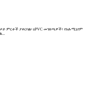
ከታታይ ምርቶች ያቀርባል፡ uPVC መገለጫዎች፣ የአሉሚኒየም
...