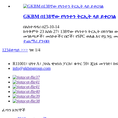
GKBM በ138ኛው የካንተን ትርኢት ላይ ይቀርባል
በአስተዳዳሪ በ25-10-14
ከጥቅምት 23 እስከ 27፣ 138ኛው የካንተን ትርኢት በጓንግ
መገለጫዎች፣ መስኮቶችና በሮች፣ የSPC ወለል እና የቧንቧ መስመ
ተጨማሪ ያንብቡ
1
2
3
4
ቀጣይ >
>>
ገጽ 1/4
R11001፣ ህንፃ A፣ ጋኦኬ ዊዝነስ ፓርክ፣ ቁጥር 59፣ ጂኒዬ መንገድ፣ 
info@gkbmgroup.com
ፈጣን አገናኞች