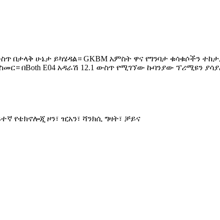
ዙ ውስጥ በታላቅ ሁኔታ ይካሄዳል። GKBM አምስት ዋና የግንባታ ቁሳቁሶችን ተ
ር። በBoth E04 አዳራሽ 12.1 ውስጥ የሚገኘው ኩባንያው ፕሪሚዩን ያሳያል
ከፍተኛ የቴክኖሎጂ ዞን፣ ዢአን፣ ሻንክሲ ግዛት፣ ቻይና