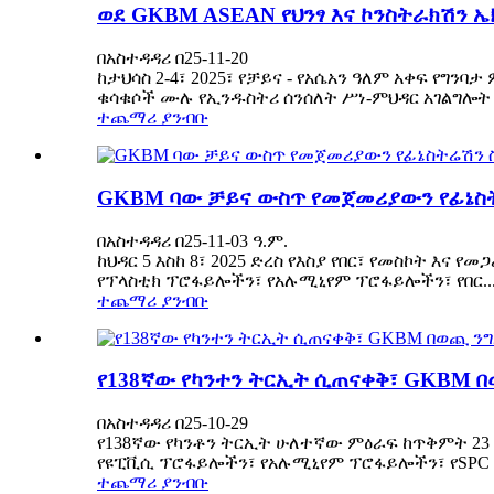
ወደ GKBM ASEAN የህንፃ እና ኮንስትራክሽን ኤ
በአስተዳዳሪ በ25-11-20
ከታህሳስ 2-4፣ 2025፣ የቻይና - የአሴአን ዓለም አቀፍ የግ
ቁሳቁሶች ሙሉ የኢንዱስትሪ ሰንሰለት ሥነ-ምህዳር አገልግሎት አ
ተጨማሪ ያንብቡ
GKBM ባው ቻይና ውስጥ የመጀመሪያውን የፊኔስ
በአስተዳዳሪ በ25-11-03 ዓ.ም.
ከህዳር 5 እስከ 8፣ 2025 ድረስ የእስያ የበር፣ የመስኮት እና
የፕላስቲክ ፕሮፋይሎችን፣ የአሉሚኒየም ፕሮፋይሎችን፣ የበር..
ተጨማሪ ያንብቡ
የ138ኛው የካንተን ትርኢት ሲጠናቀቅ፣ GKBM በ
በአስተዳዳሪ በ25-10-29
የ138ኛው የካንቶን ትርኢት ሁለተኛው ምዕራፍ ከጥቅምት 23 እ
የዩፒቪሲ ፕሮፋይሎችን፣ የአሉሚኒየም ፕሮፋይሎችን፣ የSPC 
ተጨማሪ ያንብቡ