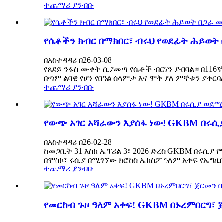
ተጨማሪ ያንብቡ
የሴቶችን ክብር በማክበር፣ ብሩህ የወደፊት ሕይወት
በአስተዳዳሪ በ26-03-08
የጸደይ ንፋስ ሙቀት ሲያመጣ የሴቶች ብርሃን ያብባል። በ11
በጣም ልባዊ የሆነ የበዓል ሰላምታ እና ሞቅ ያለ ምኞቱን ያቀርባል፣
ተጨማሪ ያንብቡ
የውጭ አገር አሻራውን እያሰፋ ነው! GKBM በሩሲ
በአስተዳዳሪ በ26-02-28
ከመጋቢት 31 እስከ ኤፕሪል 3፣ 2026 ድረስ GKBM በሩሲ
በሞስኮ፣ ሩሲያ በሚገኘው ክሮከስ ኤክስፖ ዓለም አቀፍ የኤግዚቢ
ተጨማሪ ያንብቡ
የመርከብ ጉዞ ዓለም አቀፍ! GKBM በኑረምበርግ፣