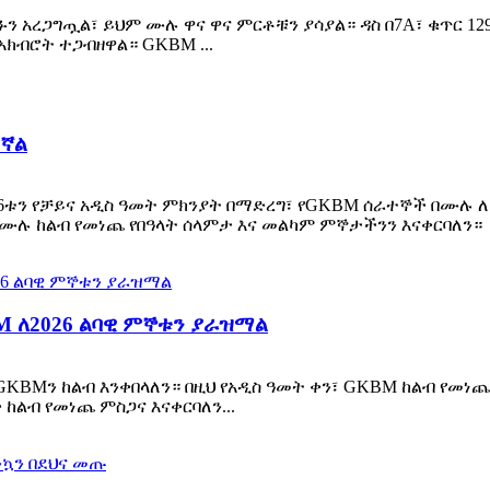
 አረጋግጧል፣ ይህም ሙሉ ዋና ዋና ምርቶቹን ያሳያል። ዳስ በ7A፣ ቁጥር 12
አክብሮት ተጋብዘዋል። GKBM ...
መኛል
026ቱን የቻይና አዲስ ዓመት ምክንያት በማድረግ፣ የGKBM ሰራተኞች በሙሉ
በሙሉ ከልብ የመነጨ የበዓላት ሰላምታ እና መልካም ምኞታችንን እናቀርባለን።
M ለ2026 ልባዊ ምኞቱን ያራዝማል
የGKBMን ከልብ እንቀበላለን። በዚህ የአዲስ ዓመት ቀን፣ GKBM ከልብ የመነ
ከልብ የመነጨ ምስጋና እናቀርባለን...