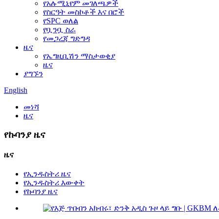
የአሉሚኒየም መገለጫዎች
የስርዓት መስኮቶች እና በሮች
የSPC ወለል
የቧንቧ ስራ
የመጋረጃ ግድግዳ
ዜና
የኤግዚቢሽን ማስታወቂያ
ዜና
ያግኙን
English
መነሻ
ዜና
የኩባንያ ዜና
ዜና
የኢንዱስትሪ ዜና
የኢንዱስትሪ እውቀት
የኩባንያ ዜና