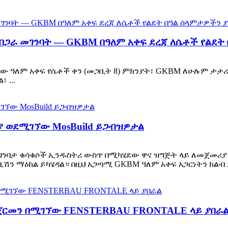
 በጋራ መገንባት — GKBM በዓለም አቀፍ ደረጃ ለሴቶች የልደት
6ኛው ዓለም አቀፍ የሴቶች ቀን (መጋቢት 8) ምክንያት፣ GKBM ለሁሉም ታታ
 ...
ያ ወደሚገኘው MosBuild ይጋብዝዎታል
ያ የግንባታ ቁሳቁሶች ኢንዱስትሪ ውስጥ በሚካሄደው ዋና ዝግጅት ላይ ለመጀመሪያ
ሽን ማዕከል ይካሄዳል። በዚህ አጋጣሚ GKBM ዓለም አቀፍ አጋርነትን ከልብ ይ
 ጀርመን በሚገኘው FENSTERBAU FRONTALE ላይ ያበራ