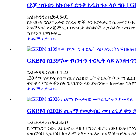
የእጅ ጥበብን አክብሩ፣ ድንቅ አዲስ ጉዞ ላይ ግቡ 
በአስተዳዳሪ በ26-05-01
የ2026ቱ ዓለም አቀፍ የሰራተኞች ቀን እየተቃረበ ሲመጣ፣ G
እመኛለሁ! ለረጅም ጊዜ በግንባታ ቁሳቁሶች ኢንዱስትሪ ውስጥ
ሽያጭን ያዋህዳል...
ተጨማሪ ያንብቡ
GKBM በ139ኛው የካንተን ትርኢት ላይ እንድትገ
በአስተዳዳሪ በ26-04-22
139ኛው የቻይና አስመጪና ኤክስፖርት ትርኢት (ካንተን ፌር) 
ዋና ዋና ምርቶችን በኤግዚቢሽኑ ላይ ያቀርባል። ከመላው ዓለም 
ተጨማሪ ያንብቡ
GKBM በ2026 ጤናማ የመቃብር መጥረጊያ ቀን 
በአስተዳዳሪ በ26-04-03
ኪንግሚንግ ነው፣ ጸደይና መልክዓ ምድሩ ብሩህ ነው፤ ሁሉም ነ
ደንበኞቹ፣ አጋሮቹ፣ ከሁሉም አቅጣጫ ላሉ ጓደኞቹ የበዓሉን 