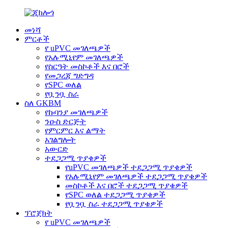
መነሻ
ምርቶች
የ uPVC መገለጫዎች
የአሉሚኒየም መገለጫዎች
የስርዓት መስኮቶች እና በሮች
የመጋረጃ ግድግዳ
የSPC ወለል
የቧንቧ ስራ
ስለ GKBM
የኩባንያ መገለጫዎች
ንዑስ ድርጅት
የምርምር እና ልማት
አገልግሎት
አውርድ
ተደጋጋሚ ጥያቄዎች
የuPVC መገለጫዎች ተደጋጋሚ ጥያቄዎች
የአሉሚኒየም መገለጫዎች ተደጋጋሚ ጥያቄዎች
መስኮቶች እና በሮች ተደጋጋሚ ጥያቄዎች
የSPC ወለል ተደጋጋሚ ጥያቄዎች
የቧንቧ ስራ ተደጋጋሚ ጥያቄዎች
ፕሮጀክት
የ uPVC መገለጫዎች