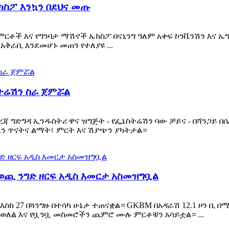
ክስፖ እንኳን በደህና መጡ
ንባታ ምርቶች እና የግንባታ ማሽኖች ኤክስፖ በናኒንግ ዓለም አቀፍ ኮንቬንሽን እ
ቅራቢ እንደመሆኑ መጠን የተለያዩ ...
ትሬሽን ስራ ጀምሯል
 የመጋረጃ ግድግዳ ኢንዱስትሪ ዋና ዝግጅት - የፌኔስትሬሽን ባው ቻይና - በሻንጋ
.ን ጥናትና ልማት፣ ምርት እና ሽያጭን ያካትታል።
ወጪ ንግድ ዘርፍ አዲስ እመርታ አስመዝግቧል
ስከ 27 በጓንግዙ በተሳካ ሁኔታ ተጠናቋል። GKBM በአዳራሽ 12.1 ዞን ቢ በ
ወለል እና የቧንቧ መስመሮችን ጨምሮ ሙሉ ምርቶቹን አሳይቷል። ...